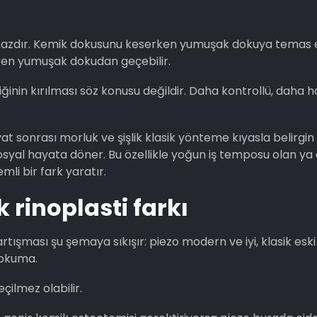
r cihazdır. Kemik dokusunu keserken yumuşak dokuya temas 
rken yumuşak dokudan geçebilir.
inin kırılması söz konusu değildir. Daha kontrollü, daha h
t sonrası morluk ve şişlik klasik yönteme kıyasla belirgin
osyal hayata döner. Bu özellikle yoğun iş temposu olan ya
mli bir fark yaratır.
k rinoplasti farkı
artışması şu şemaya sıkışır: piezo modern ve iyi, klasik eski
 okuma.
çilmez olabilir.