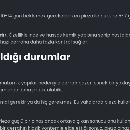
10-14 gün beklemek gerekebilirken piezo ile bu süre 5-7 
ır.
Özellikle ince ve hassas kemik yapısına sahip hastala
hazı cerraha daha fazla kontrol sağlar.
ıldığı durumlar
anatomik yapılar nedeniyle cerrah bazen esnek bir yakla
umlarda daha pratik olabilir.
mal gerekir ya da hiç gerekmez. Bu vakalarda piezo kulla
 Piezo güçlü bir cihaz ancak ortaya çıkan sonucu onu kulla
 bir cerrahın klasik yöntemle elde ettiği sonuç, piezo cihaz