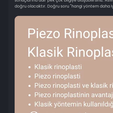
sonuçlarına dair pek çok bilgiye ulaşabilirsiniz. As
doğru olacaktır. Doğru soru "hangi yöntem daha i