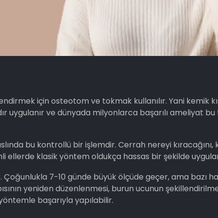
lendirmek için osteotom ve tokmak kullanılır. Yani kemik kı
ldır uygulanır ve dünyada milyonlarca başarılı ameliyat bu 
 aslında bu kontrollü bir işlemdir. Cerrah nereyi kıracağını,
 ellerde klasik yöntem oldukça hassas bir şekilde uygulan
ır. Çoğunlukla 7-10 günde büyük ölçüde geçer, ama bazı h
pısının yeniden düzenlenmesi, burun ucunun şekillendirilme
yöntemle başarıyla yapılabilir.