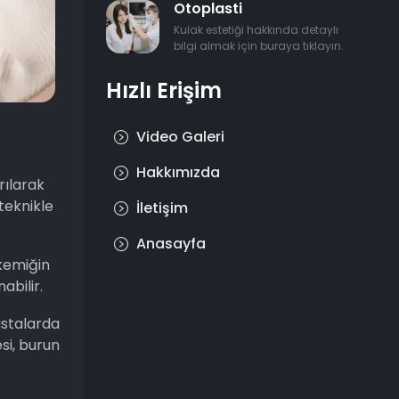
Otoplasti
Kulak estetiği hakkında detaylı
bilgi almak için buraya tıklayın.
Hızlı Erişim
Video Galeri
Hakkımızda
rılarak
teknikle
İletişim
Anasayfa
 kemiğin
abilir.
astalarda
si, burun