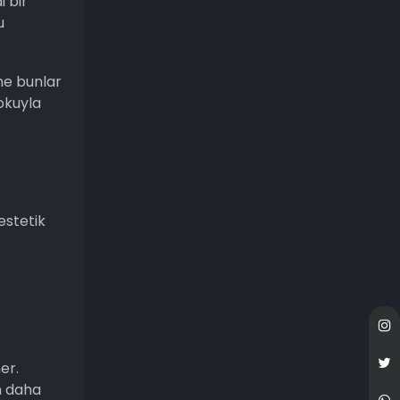
 bir
u
me bunlar
okuyla
estetik
er.
n daha