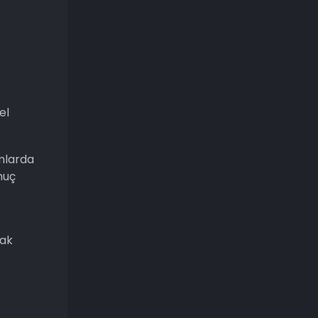
el
mlarda
nuç
rak