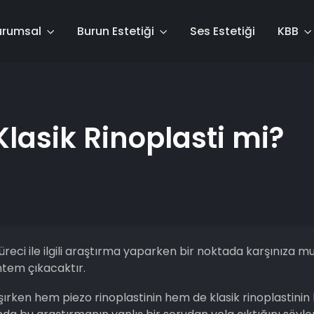
urumsal
Burun Estetiği
Ses Estetiği
KBB
Klasik Rinoplasti mi?
eci ile ilgili araştırma yaparken bir noktada karşınıza m
yöntem çıkacaktır.
rken hem piezo rinoplastinin hem de klasik rinoplastinin 