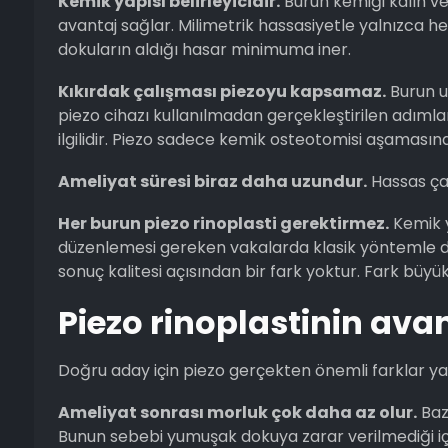
Kemik yapısı belirleyicidir.
Burun kemiği kalın ve
avantaj sağlar. Milimetrik hassasiyetle yalnızc
dokuların aldığı hasar minimuma iner.
Kıkırdak çalışması piezoyu kapsamaz.
Burun u
piezo cihazı kullanılmadan gerçekleştirilen adıml
ilgilidir. Piezo sadece kemik osteotomisi aşamasın
Ameliyat süresi biraz daha uzundur.
Hassas çal
Her burun piezo rinoplasti gerektirmez.
Kemik 
düzenlemesi gereken vakalarda klasik yöntemle 
sonuç kalitesi açısından bir fark yoktur. Fark büy
Piezo rinoplastinin avan
Doğru aday için piezo gerçekten önemli farklar yar
Ameliyat sonrası morluk çok daha az olur.
Bazı
Bunun sebebi yumuşak dokuya zarar verilmediği i