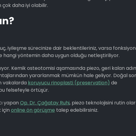
ok daha iyi olabilir.
un?
uç, iyileşme sürecinize dair beklentileriniz, varsa fonksiyon
de hangi yöntemin daha uygun olduğu netleştiriliyor.
lıyor. Kemik osteotomisi aşamasında piezo, geri kalan adı
 avantajlarından yararlanmak mümkün hale geliyor. Doğal so
en vakalarda
koruyucu rinoplasti (preservation)
de
 bu felsefeyle örtüşür.
atı yapan
Op. Dr. Çağatay Ruhi
, piezo teknolojisini rutin ola
 için
online ön görüşme
talep edebilirsiniz.