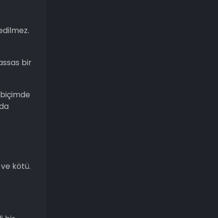
edilmez.
assas bir
 biçimde
 da
 ve kötü.