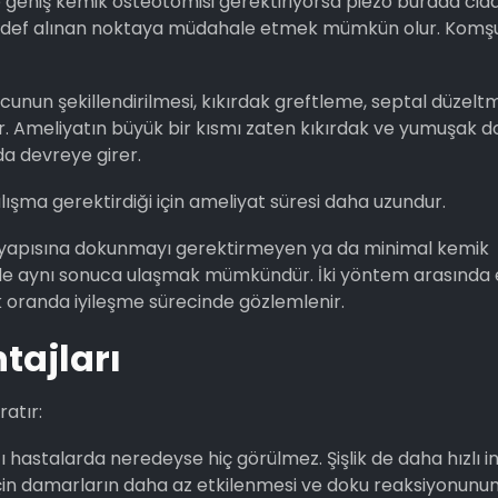
 geniş kemik osteotomisi gerektiriyorsa piezo burada ciddi
a hedef alınan noktaya müdahale etmek mümkün olur. Komş
cunun şekillendirilmesi, kıkırdak greftleme, septal düzelt
ar. Ameliyatın büyük bir kısmı zaten kıkırdak ve yumuşak d
da devreye girer.
ışma gerektirdiği için ameliyat süresi daha uzundur.
yapısına dokunmayı gerektirmeyen ya da minimal kemik
de aynı sonuca ulaşmak mümkündür. İki yöntem arasında 
ük oranda iyileşme sürecinde gözlemlenir.
tajları
atır:
 hastalarda neredeyse hiç görülmez. Şişlik de daha hızlı in
çin damarların daha az etkilenmesi ve doku reaksiyonunu