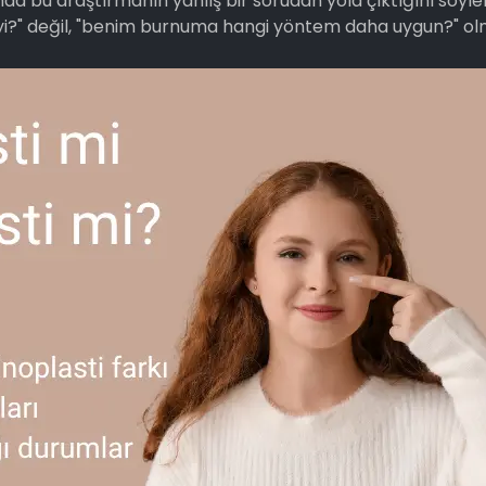
lında bu araştırmanın yanlış bir sorudan yola çıktığını söy
yi?" değil, "benim burnuma hangi yöntem daha uygun?" olm