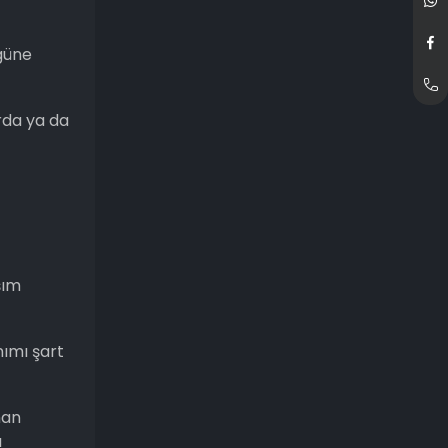
güne
rda ya da
şım
nımı şart
nan
ı