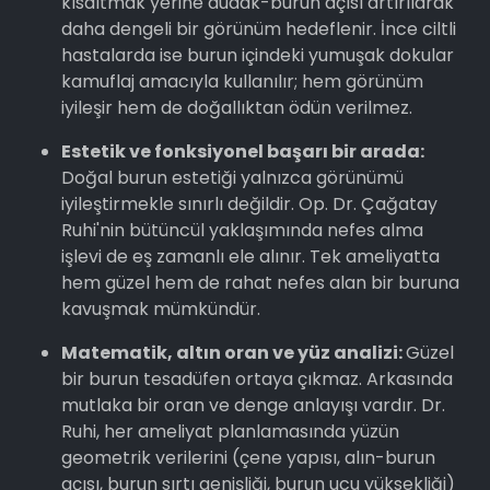
kısaltmak yerine dudak-burun açısı artırılarak
daha dengeli bir görünüm hedeflenir. İnce ciltli
hastalarda ise burun içindeki yumuşak dokular
kamuflaj amacıyla kullanılır; hem görünüm
iyileşir hem de doğallıktan ödün verilmez.
Estetik ve fonksiyonel başarı bir arada:
Doğal burun estetiği yalnızca görünümü
iyileştirmekle sınırlı değildir. Op. Dr. Çağatay
Ruhi'nin bütüncül yaklaşımında nefes alma
işlevi de eş zamanlı ele alınır. Tek ameliyatta
hem güzel hem de rahat nefes alan bir buruna
kavuşmak mümkündür.
Matematik, altın oran ve yüz analizi:
Güzel
bir burun tesadüfen ortaya çıkmaz. Arkasında
mutlaka bir oran ve denge anlayışı vardır. Dr.
Ruhi, her ameliyat planlamasında yüzün
geometrik verilerini (çene yapısı, alın-burun
açısı, burun sırtı genişliği, burun ucu yüksekliği)