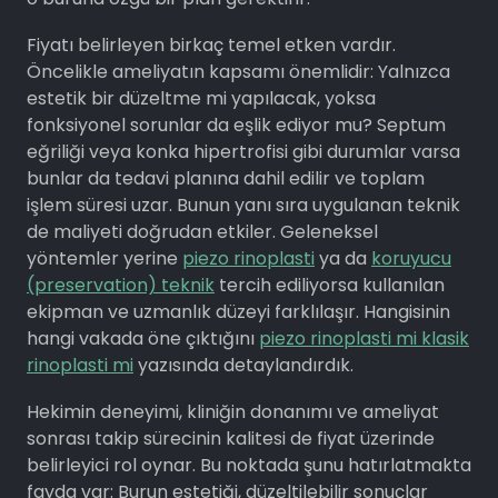
Fiyatı belirleyen birkaç temel etken vardır.
Öncelikle ameliyatın kapsamı önemlidir: Yalnızca
estetik bir düzeltme mi yapılacak, yoksa
fonksiyonel sorunlar da eşlik ediyor mu? Septum
eğriliği veya konka hipertrofisi gibi durumlar varsa
bunlar da tedavi planına dahil edilir ve toplam
işlem süresi uzar. Bunun yanı sıra uygulanan teknik
de maliyeti doğrudan etkiler. Geleneksel
yöntemler yerine
piezo rinoplasti
ya da
koruyucu
(preservation) teknik
tercih ediliyorsa kullanılan
ekipman ve uzmanlık düzeyi farklılaşır. Hangisinin
hangi vakada öne çıktığını
piezo rinoplasti mi klasik
rinoplasti mi
yazısında detaylandırdık.
Hekimin deneyimi, kliniğin donanımı ve ameliyat
sonrası takip sürecinin kalitesi de fiyat üzerinde
belirleyici rol oynar. Bu noktada şunu hatırlatmakta
fayda var: Burun estetiği, düzeltilebilir sonuçlar