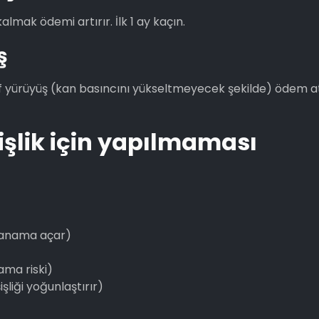
mak ödemi artırır. İlk 1 ay kaçın.
ş
afif yürüyüş (kan basıncını yükseltmeyecek şekilde) ödem a
şişlik için yapılmaması
 kanama açar)
ama riski)
liği yoğunlaştırır)