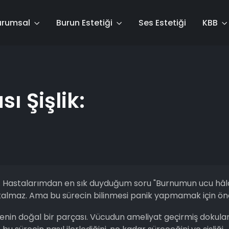
urumsal
Burun Estetiği
Ses Estetiği
KBB
ı Şişlik:
lik. Hastalarımdan en sık duyduğum soru "Burnumun ucu hâl
kalmaz. Ama bu sürecin bilinmesi panik yapmamak için ön
şmenin doğal bir parçası. Vücudun ameliyat geçirmiş dokular