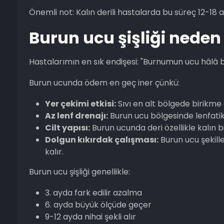
Önemli not: Kalın derili hastalarda bu süreç 12-18 ay
Burun ucu şişliği neden
Hastalarımın en sık endişesi: "Burnumun ucu hâlâ 
Burun ucunda ödem en geç iner çünkü:
Yer çekimi etkisi:
Sıvı en alt bölgede birikme 
Az lenf drenajı:
Burun ucu bölgesinde lenfatik s
Cilt yapısı:
Burun ucunda deri özellikle kalın 
Dolgun kıkırdak çalışması:
Burun ucu şekill
kalır.
Burun ucu şişliği genellikle:
3. ayda fark edilir azalma
6. ayda büyük ölçüde geçer
9-12 ayda nihai şekli alır