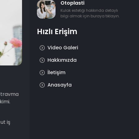
Otoplasti
Kulak estetiği hakkında detaylı
bilgi almak için buraya tıklayın.
Hızlı Erişim
Video Galeri
Hakkımızda
İletişim
Anasayfa
r travma
kimi.
ut iş