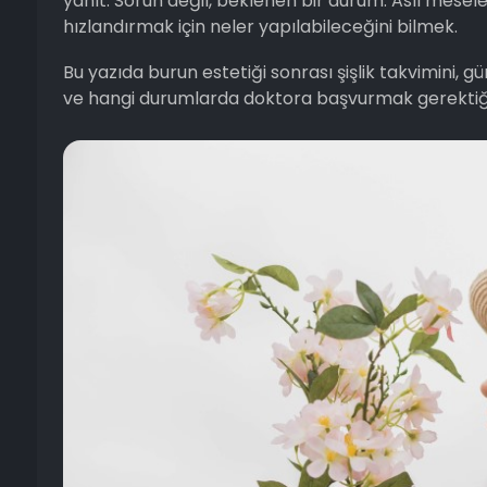
yanıt. Sorun değil, beklenen bir durum. Asıl mesele b
hızlandırmak için neler yapılabileceğini bilmek.
Bu yazıda burun estetiği sonrası şişlik takvimini, 
ve hangi durumlarda doktora başvurmak gerektiği