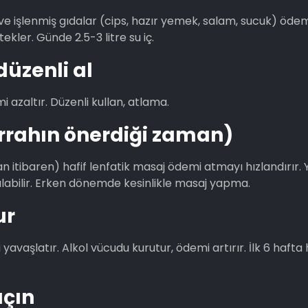
 ve işlenmiş gıdalar (cips, hazır yemek, salam, sucuk) ödemi
ekler. Günde 2.5-3 litre su iç.
düzenli al
 azaltır. Düzenli kullan, atlama.
errahın önerdiği zaman)
n itibaren) hafif lenfatik masaj ödemi atmayı hızlandırır. Y
ılabilir. Erken dönemde kesinlikle masaj yapma.
ur
 yavaşlatır. Alkol vücudu kurutur, ödemi artırır. İlk 6 hafta 
açın