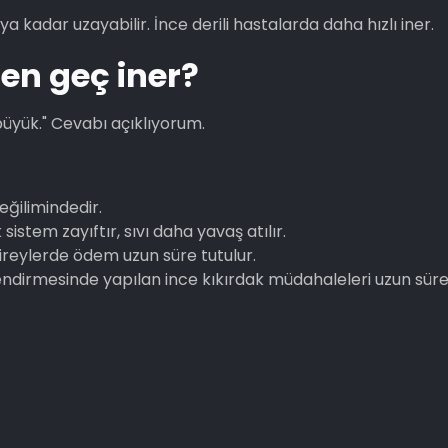
a kadar uzayabilir. İnce derili hastalarda daha hızlı iner.
 en geç iner?
büyük." Cevabı açıklıyorum.
eğilimindedir.
istem zayıftır, sıvı daha yavaş atılır.
bireylerde ödem uzun süre tutulur.
endirmesinde yapılan ince kıkırdak müdahaleleri uzun sür