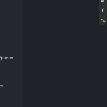
oğrudan
ya