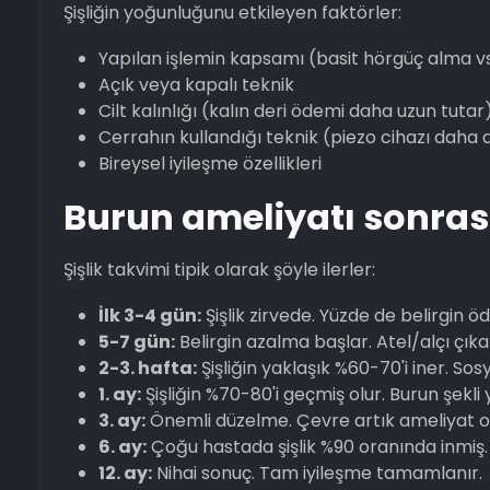
Şişliğin yoğunluğunu etkileyen faktörler:
Yapılan işlemin kapsamı (basit hörgüç alma v
Açık veya kapalı teknik
Cilt kalınlığı (kalın deri ödemi daha uzun tutar
Cerrahın kullandığı teknik (piezo cihazı daha 
Bireysel iyileşme özellikleri
Burun ameliyatı sonrası
Şişlik takvimi tipik olarak şöyle ilerler:
İlk 3-4 gün:
Şişlik zirvede. Yüzde de belirgin 
5-7 gün:
Belirgin azalma başlar. Atel/alçı çı
2-3. hafta:
Şişliğin yaklaşık %60-70'i iner. S
1. ay:
Şişliğin %70-80'i geçmiş olur. Burun şekli
3. ay:
Önemli düzelme. Çevre artık ameliyat o
6. ay:
Çoğu hastada şişlik %90 oranında inmiş. Bu
12. ay:
Nihai sonuç. Tam iyileşme tamamlanır.