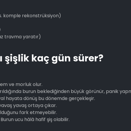
s. komple rekonstrüksiyon)
)
az travma yaratır)
 şişlik kaç gün sürer?
ödem ve morluk olur.
karıldığında burun beklediğinden büyük görünür, panik yap
osyal hayata dönüş bu dönemde gerçekleşir.
 yavaş yavaş ortaya çıkar.
lduğunu fark etmeyebilir.
run ucu hâlâ hafif şiş olabilir.