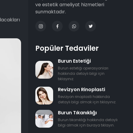
ve estetik ameliyat hizmetleri
sunmaktadır.
lacakları
Popüler Tedaviler
Burun Estetiği
Burun estetiği operasyonları
hakkında detaylı bilgi için
tıklayınız.
Revizyon Rinoplasti
Revizyon rinoplasti hakkında
detaylı bilgi almak için tıklayınız.
Burun Tıkanıklığı
Burun tıkanıklığı hakkında detaylı
bilgi almak için buraya tıklayın.