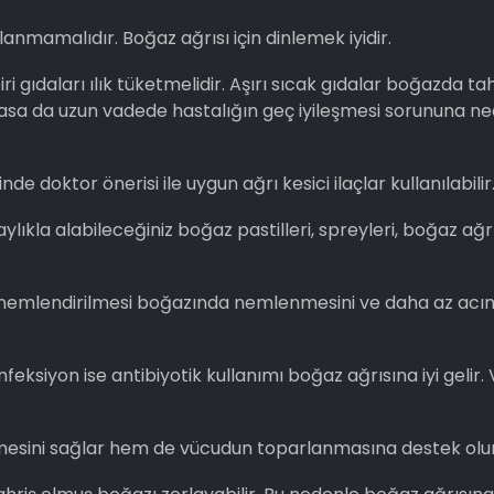
anmamalıdır. Boğaz ağrısı için dinlemek iyidir.
 gıdaları ılık tüketmelidir. Aşırı sıcak gıdalar boğazda ta
lasa da uzun vadede hastalığın geç iyileşmesi sorununa n
nde doktor önerisi ile uygun ağrı kesici ilaçlar kullanılabilir
lıkla alabileceğiniz boğaz pastilleri, spreyleri, boğaz ağrı
e nemlendirilmesi boğazında nemlenmesini ve daha az acı
eksiyon ise antibiyotik kullanımı boğaz ağrısına iyi gelir. 
.
mesini sağlar hem de vücudun toparlanmasına destek olur