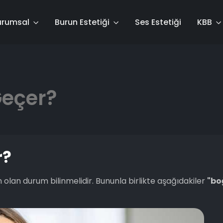
urumsal
Burun Estetiği
Ses Estetiği
KBB
Geçer?
r?
olan durum bilinmelidir. Bununla birlikte aşağıdakiler
"bo