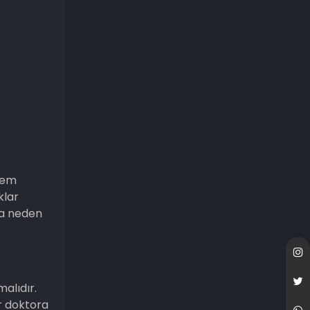
klem
klar
ara neden
malıdır.
r doktora