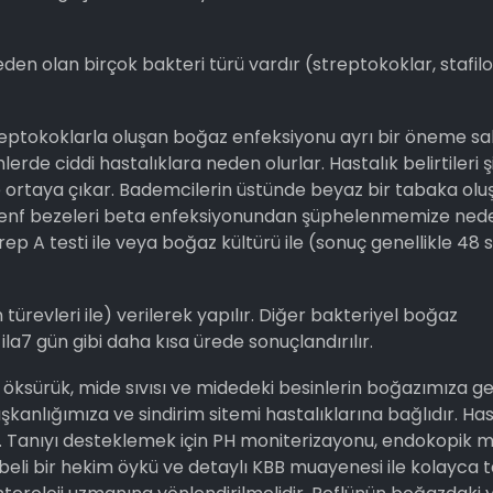
en olan birçok bakteri türü vardır (streptokoklar, stafilo
eptokoklarla oluşan boğaz enfeksiyonu ayrı bir öneme sah
rde ciddi hastalıklara neden olurlar. Hastalık belirtileri ş
nde ortaya çıkar. Bademcilerin üstünde beyaz bir tabaka ol
 lenf bezeleri beta enfeksiyonundan şüphelenmemize nede
ep A testi ile veya boğaz kültürü ile (sonuç genellikle 48 
n türevleri ile) verilerek yapılır. Diğer bakteriyel boğaz
ila7 gün gibi daha kısa ürede sonuçlandırılır.
öksürük, mide sıvısı ve midedeki besinlerin boğazımıza g
ışkanlığımıza ve sindirim sitemi hastalıklarına bağlıdır. Ha
. Tanıyı desteklemek için PH moniterizayonu, endokopik 
rübeli bir hekim öykü ve detaylı KBB muayenesi ile kolayca t