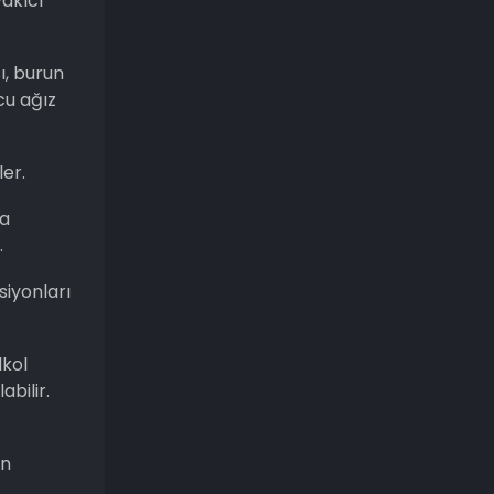
akıcı
ı, burun
cu ağız
ler.
sa
.
siyonları
lkol
abilir.
an