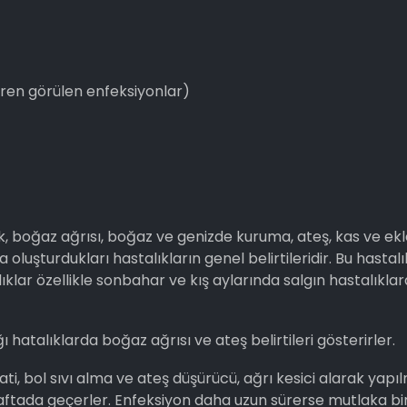
diren görülen enfeksiyonlar)
lik, boğaz ağrısı, boğaz ve genizde kuruma, ateş, kas ve e
oluşturdukları hastalıkların genel belirtileridir. Bu hastalı
talıklar özellikle sonbahar ve kış aylarında salgın hastalıkl
ı hatalıklarda boğaz ağrısı ve ateş belirtileri gösterirler.
hati, bol sıvı alma ve ateş düşürücü, ağrı kesici alarak yapıl
 haftada geçerler. Enfeksiyon daha uzun sürerse mutlaka bi