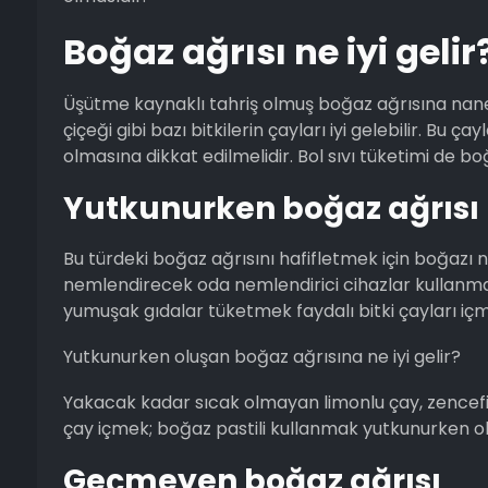
Boğaz ağrısı ne iyi gelir
Üşütme kaynaklı tahriş olmuş boğaz ağrısına nane, 
çiçeği gibi bazı bitkilerin çayları iyi gelebilir. Bu ça
olmasına dikkat edilmelidir. Bol sıvı tüketimi de bo
Yutkunurken boğaz ağrısı 
Bu türdeki boğaz ağrısını hafifletmek için boğazı 
nemlendirecek oda nemlendirici cihazlar kullanmak,
yumuşak gıdalar tüketmek faydalı bitki çayları içmek
Yutkunurken oluşan boğaz ağrısına ne iyi gelir?
Yakacak kadar sıcak olmayan limonlu çay, zencefil ba
çay içmek; boğaz pastili kullanmak yutkunurken olu
Geçmeyen boğaz ağrısı