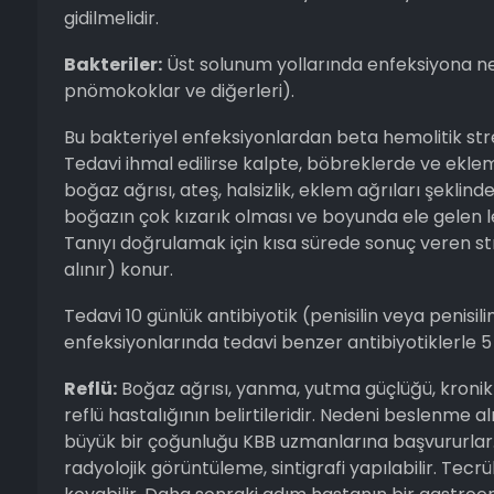
gidilmelidir.
Bakteriler:
Üst solunum yollarında enfeksiyona ned
pnömokoklar ve diğerleri).
Bu bakteriyel enfeksiyonlardan beta hemolitik str
Tedavi ihmal edilirse kalpte, böbreklerde ve eklemle
boğaz ağrısı, ateş, halsizlik, eklem ağrıları şekli
boğazın çok kızarık olması ve boyunda ele gelen
Tanıyı doğrulamak için kısa sürede sonuç veren str
alınır) konur.
Tedavi 10 günlük antibiyotik (penisilin veya penisili
enfeksiyonlarında tedavi benzer antibiyotiklerle 5 
Reflü:
Boğaz ağrısı, yanma, yutma güçlüğü, kronik 
reflü hastalığının belirtileridir. Nedeni beslenme al
büyük bir çoğunluğu KBB uzmanlarına başvururlar
radyolojik görüntüleme, sintigrafi yapılabilir. Tec