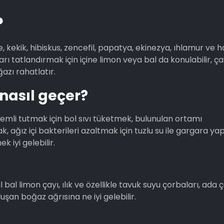
?
kekik, hibiskus, zencefil, papatya, ekinezya, ıhlamur ve 
yları tatlandırmak için içine limon veya bal da konulabilir, çay
ğazı rahatlatır.
nasıl geçer?
nemli tutmak için bol sıvı tüketmek, bulunulan ortamı
 ağız içi bakterileri azaltmak için tuzlu su ile gargara y
 iyi gelebilir.
l limon çayı, ılık ve özellikle tavuk suyu çorbaları, ada ça
şan boğaz ağrısına ne iyi gelebilir.