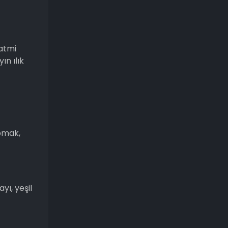
hatmi
ın ılık
apmak,
yı, yeşil