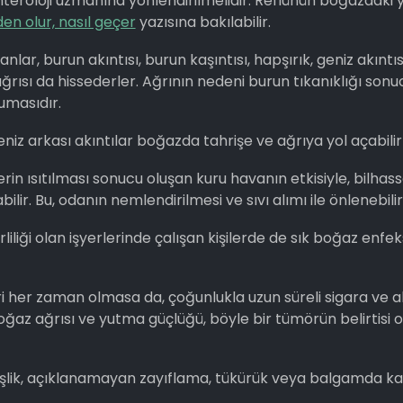
teroloji uzmanına yönlendirilmelidir. Reflünün boğazdaki y
n olur, nasıl geçer
yazısına bakılabilir.
nlar, burun akıntısı, burun kaşıntısı, hapşırık, geniz akıntıs
ağrısı da hissederler. Ağrının nedeni burun tıkanıklığı sonu
umasıdır.
eniz arkası akıntılar boğazda tahrişe ve ağrıya yol açabilir
rin ısıtılması sonucu oluşan kuru havanın etkisiyle, bilhas
lir. Bu, odanın nemlendirilmesi ve sıvı alımı ile önlenebilir
liliği olan işyerlerinde çalışan kişilerde de sık boğaz enfek
 her zaman olmasa da, çoğunlukla uzun süreli sigara ve a
boğaz ağrısı ve yutma güçlüğü, böyle bir tümörün belirtisi ol
şişlik, açıklanamayan zayıflama, tükürük veya balgamda k