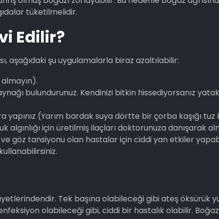
hriş olmuş boğazı zorlayabilir. Bu nedenle boğaz ağrısına
dalar tüketilmelidir.
i Edilir?
ı, aşağıdaki şu uygulamalarla biraz azaltılabilir:
ı almayın).
ynağı bulundurunuz. Kendinizi bitkin hissediyorsanız yata
ra yapınız (Yarım bardak suya dörtte bir çorba kaşığı tuz 
ğuk algınlığı için üretilmiş ilaçları doktorunuza danışarak alm
ve göz tansiyonu olan hastalar için ciddi yan etkiler yapabi
llanabilirsiniz.
âyetlerindendir. Tek başına olabileceği gibi ateş öksürük 
nfeksiyon olabileceği gibi, ciddi bir hastalık olabilir. Boğaz