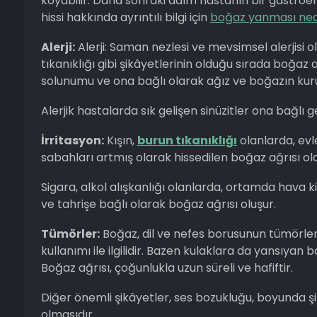
koyabilir. Daha sonraki adım hastanın bir gastroen
hissi hakkında ayrıntılı bilgi için
boğaz yanması nede
Alerji:
Alerji: Saman nezlesi ve mevsimsel alerjisi ola
tıkanıklığı gibi şikâyetlerinin olduğu sırada boğaz 
solunumu ve ona bağlı olarak ağız ve boğazın kur
Alerjik hastalarda sık gelişen sinüzitler ona bağlı g
İrritasyon:
Kışın,
burun tıkanıklığı
olanlarda, evle
sabahları artmış olarak hissedilen boğaz ağrısı olabi
Sigara, alkol alışkanlığı olanlarda, ortamda hava kir
ve tahrişe bağlı olarak boğaz ağrısı oluşur.
Tümörler:
Boğaz, dil ve nefes borusunun tümörleri
kullanımı ile ilgilidir. Bazen kulaklara da yansıyan 
Boğaz ağrısı, çoğunlukla uzun süreli ve hafiftir.
Diğer önemli şikâyetler, ses bozukluğu, boyunda 
olmasıdır.