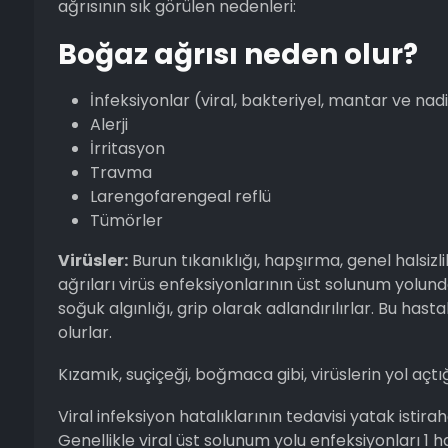
ağrısının sık görülen nedenleri:
Boğaz ağrısı neden olur?
İnfeksiyonlar (viral, bakteriyel, mantar ve na
Alerji
İrritasyon
Travma
Larengofarengeal reflü
Tümörler
Virüsler:
Burun tıkanıklığı, hapşırma, genel halsiz
ağrıları virüs enfeksiyonlarının üst solunum yolunda 
soğuk algınlığı, grip olarak adlandırılırlar. Bu has
olurlar.
Kızamık, suçiçeği, boğmaca gibi, virüslerin yol açtığ
Viral infeksiyon hatalıklarının tedavisi yatak istira
Genellikle viral üst solunum yolu enfeksiyonları 1