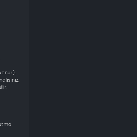
k
konur).
alısınız,
lir.
yutma