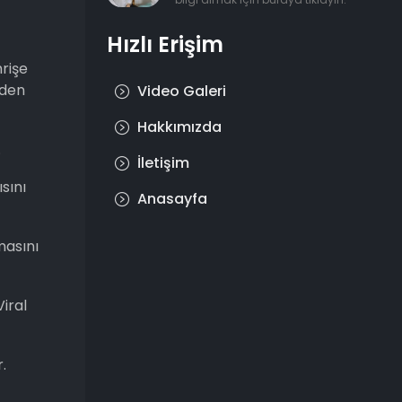
Hızlı Erişim
hrişe
eden
Video Galeri
Hakkımızda
.
İletişim
sını
Anasayfa
masını
Viral
.