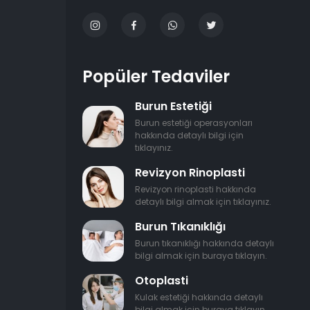
Popüler Tedaviler
Burun Estetiği
Burun estetiği operasyonları
hakkında detaylı bilgi için
tıklayınız.
Revizyon Rinoplasti
Revizyon rinoplasti hakkında
detaylı bilgi almak için tıklayınız.
Burun Tıkanıklığı
Burun tıkanıklığı hakkında detaylı
bilgi almak için buraya tıklayın.
Otoplasti
Kulak estetiği hakkında detaylı
bilgi almak için buraya tıklayın.