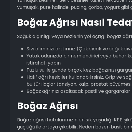
Yumuşak besinler: Sert besinler tüketmek zaten ta
yumuşak, püre halinde, puding, çorba, yoğurt gibi gı
Boğaz Ağrısı Nasıl Tedav
Soğuk algınlığı veya nezlenin yol açtığı boğaz ağrıs
Sıvı alımınızı arttırınız (Çok sıcak ve soğuk sıv
Yatak odanızda bir nemlendirici veya buhar ka
istirahati yapın.
Tuzlu su ile günde birçok kez boğazınızı garga
Hafif ağrı kesiciler kullanabilirsiniz. Grip ve so
bu tür ilaçlar tansiyon, kalp, prostat büyümesi 
Boğaz ağrınızı azaltacak pastil ve gargaralar ku
Boğaz Ağrısı
Boğaz ağrısı hatalarımızın en sık yaşadığı KBB şik
güçlüğü ile ortaya çıkabilir. Neden bazen basit bir e