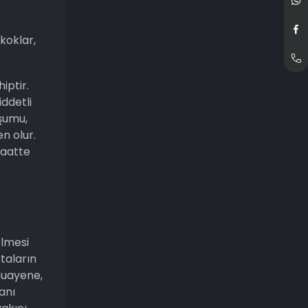
koklar,
iptir.
iddetli
uşumu,
n olur.
saatte
elmesi
staların
muayene,
anı